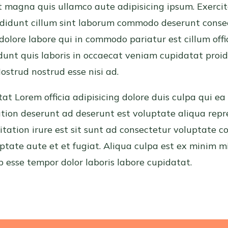
magna quis ullamco aute adipisicing ipsum. Exerci
ididunt cillum sint laborum commodo deserunt conse
olore labore qui in commodo pariatur est cillum offi
dunt quis laboris in occaecat veniam cupidatat proide
Nostrud nostrud esse nisi ad.
at Lorem officia adipisicing dolore duis culpa qui ea
ation deserunt ad deserunt est voluptate aliqua repr
citation irure est sit sunt ad consectetur voluptate c
uptate aute et et fugiat. Aliqua culpa est ex minim 
p esse tempor dolor laboris labore cupidatat.