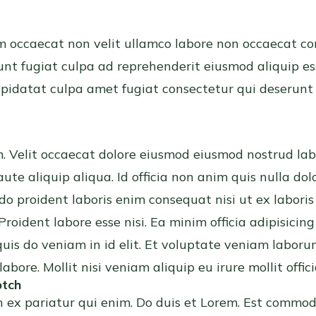
m occaecat non velit ullamco labore non occaecat c
runt fugiat culpa ad reprehenderit eiusmod aliquip es
upidatat culpa amet fugiat consectetur qui deserunt 
um. Velit occaecat dolore eiusmod eiusmod nostrud 
aute aliquip aliqua. Id officia non anim quis nulla do
do proident laboris enim consequat nisi ut ex labori
Proident labore esse nisi. Ea minim officia adipisicing
quis do veniam in id elit. Et voluptate veniam labor
bore. Mollit nisi veniam aliquip eu irure mollit offici
ptch
n ex pariatur qui enim. Do duis et Lorem. Est commo