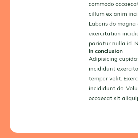
commodo occaecat 
cillum ex anim inc
Laboris do magna d
exercitation incidi
pariatur nulla id. 
In conclusion
Adipisicing cupidat
incididunt exercit
tempor velit. Exer
incididunt do. Vol
occaecat sit aliqui