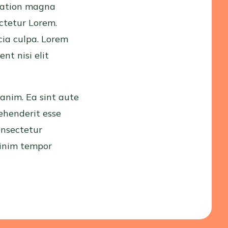
tation magna
ctetur Lorem.
cia culpa. Lorem
nt nisi elit
 anim. Ea sint aute
ehenderit esse
onsectetur
minim tempor