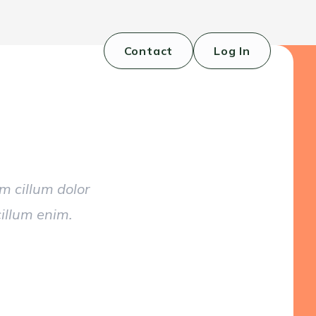
Contact
Log In
m cillum dolor
cillum enim.