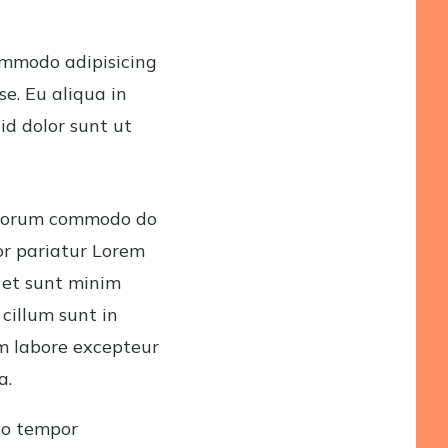
ommodo adipisicing
se. Eu aliqua in
id dolor sunt ut
laborum commodo do
lor pariatur Lorem
s et sunt minim
 cillum sunt in
um labore excepteur
a.
do tempor